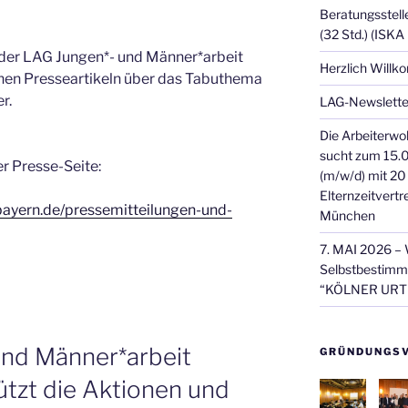
Beratungsstell
(32 Std.) (ISKA
 der LAG Jungen*- und Männer*arbeit
Herzlich Will
enen Presseartikeln über das Tabuthema
r.
LAG-Newsletter
Die Arbeiterw
sucht zum 15.0
r Presse-Seite:
(m/w/d) mit 20
Elternzeitvert
bayern.de/pressemitteilungen-und-
München
7. MAI 2026 – 
Selbstbestim
“KÖLNER URTE
und Männer*arbeit
GRÜNDUNGSV
ützt die Aktionen und