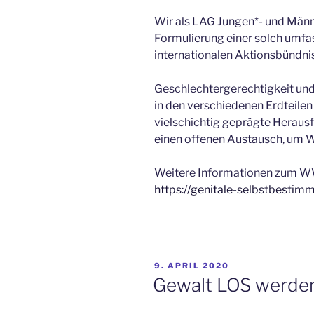
Wir als LAG Jungen*- und Männe
Formulierung einer solch umfa
internationalen Aktionsbündnis
Geschlechtergerechtigkeit und 
in den verschiedenen Erdteilen 
vielschichtig geprägte Herausf
einen offenen Austausch, um 
Weitere Informationen zum W
https://genitale-selbstbestim
VERÖFFENTLICHT
9. APRIL 2020
AM
Gewalt LOS werden