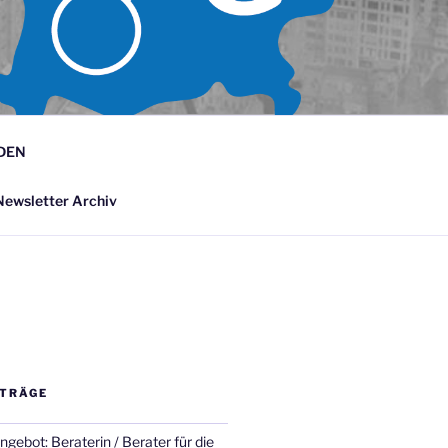
 JUNGEN-
V.
DEN
ewsletter Archiv
ITRÄGE
gebot: Beraterin / Berater für die