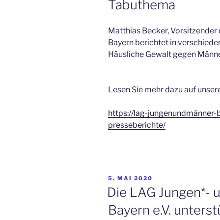
Tabuthema
Matthias Becker, Vorsitzender
Bayern berichtet in verschied
Häusliche Gewalt gegen Männe
Lesen Sie mehr dazu auf unsere
https://lag-jungenundmänner-
presseberichte/
VERÖFFENTLICHT
5. MAI 2020
AM
Die LAG Jungen*- 
Bayern e.V. unterst