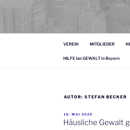
LANDESAR
LAG Jungen- und Männerarbeit 
UND MÄNNE
VEREIN
MITGLIEDER
N
HILFE bei GEWALT in Bayern
AUTOR:
STEFAN BECKER
VERÖFFENTLICHT
16. MAI 2020
AM
Häusliche Gewalt g