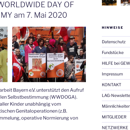
 WORLDWIDE DAY OF
Y am 7. Mai 2020
HINWEISE
Datenschutz
Fundstücke
HILFE bei GEW
Impressum
KONTAKT
beit Bayern e.V. unterstützt den Aufruf
LAG-Newslette
talen Selbstbestimmung (WWDOGA).
 aller Kinder unabhängig vom
Männlichkeite
ischen Genitaloperationen (z.B.
MITGLIEDER
ümmelung, operative Normierung von
NETZWERKE