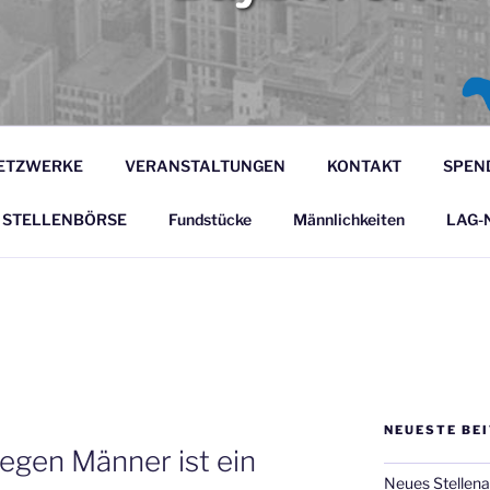
BEITSGEMEINSCHAFT
Bayern e.V.
RARBEIT BAYERN E.
ETZWERKE
VERANSTALTUNGEN
KONTAKT
SPEN
STELLENBÖRSE
Fundstücke
Männlichkeiten
LAG-N
NEUESTE BE
egen Männer ist ein
Neues Stellenan