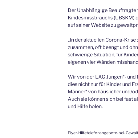
Der Unabhängige Beauftragte f
Kindesmissbrauchs (UBSKM) de
auf seiner Website zu gewaltp
„In der aktuellen Corona-Krise
zusammen, oft beengt und ohne 
schwierige Situation, für Kinder
eigenen vier Wänden misshand
Wir von der LAG Jungen*- und M
dies nicht nur für Kinder und F
Männer* von häuslicher und/ode
Auch sie können sich bei fast a
und Hilfe holen.
Flyer-Hilfetelefonangebote-bei-Gewal