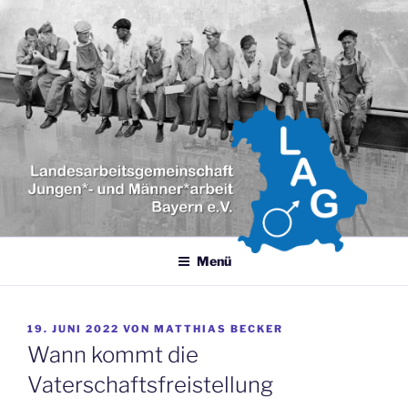
Zum
Inhalt
springen
LANDESARBEITSGEMEINSCH
LAG Jungen- und Männerarbeit Bayern e.V.
JUNGEN- UND MÄNNERARBEI
BAYERN E.V.
Menü
VERÖFFENTLICHT
19. JUNI 2022
VON
MATTHIAS BECKER
AM
Wann kommt die
Vaterschaftsfreistellung