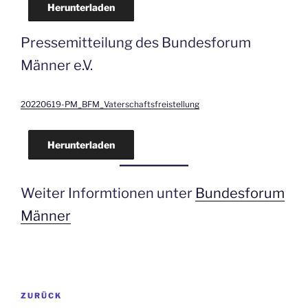
Herunterladen
Pressemitteilung des Bundesforum
Männer e.V.
20220619-PM_BFM_Vaterschaftsfreistellung
Herunterladen
Weiter Informtionen unter
Bundesforum
Männer
Beitragsnavigation
Vorheriger
ZURÜCK