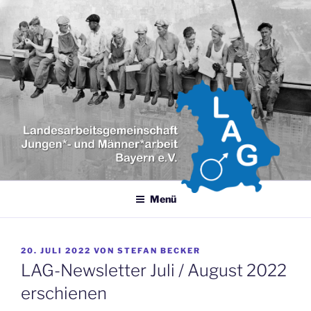
Zum
Inhalt
springen
LANDESARBEITSGEMEINSCH
LAG Jungen- und Männerarbeit Bayern e.V.
JUNGEN- UND MÄNNERARBEI
BAYERN E.V.
Menü
VERÖFFENTLICHT
20. JULI 2022
VON
STEFAN BECKER
AM
LAG-Newsletter Juli / August 2022
erschienen