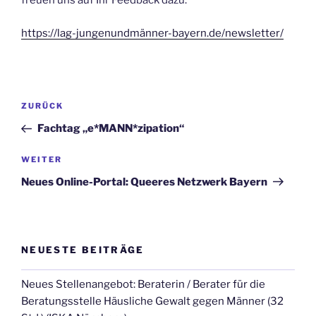
freuen uns auf Ihr Feedback dazu.
https://lag-jungenundmänner-bayern.de/newsletter/
Beitragsnavigation
Vorheriger
ZURÜCK
Beitrag
Fachtag „e*MANN*zipation“
Nächster
WEITER
Beitrag
Neues Online-Portal: Queeres Netzwerk Bayern
NEUESTE BEITRÄGE
Neues Stellenangebot: Beraterin / Berater für die
Beratungsstelle Häusliche Gewalt gegen Männer (32