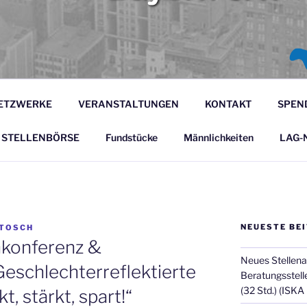
BEITSGEMEINSCHAFT
Bayern e.V.
RARBEIT BAYERN E.
ETZWERKE
VERANSTALTUNGEN
KONTAKT
SPEN
STELLENBÖRSE
Fundstücke
Männlichkeiten
LAG-N
NEUESTE BE
NTOSCH
hkonferenz &
Neues Stellenan
eschlechterreflektierte
Beratungsstell
(32 Std.) (ISKA
, stärkt, spart!“