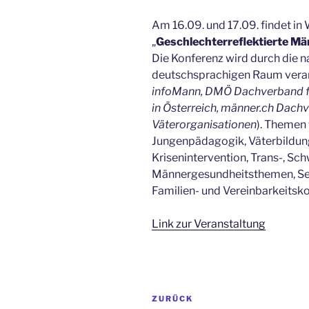
Am 16.09. und 17.09. findet in
„
Geschlechterreflektierte Männ
Die Konferenz wird durch die 
deutschsprachigen Raum veran
infoMann, DMÖ Dachverband fü
in Österreich, männer.ch Dac
Väterorganisationen
). Themen
Jungenpädagogik, Väterbildun
Krisenintervention, Trans-, Sc
Männergesundheitsthemen, Se
Familien- und Vereinbarkeitskon
Link zur Veranstaltung
Beitragsnavigation
Vorheriger
ZURÜCK