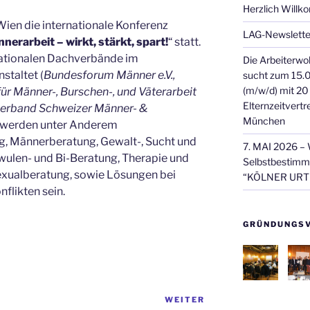
Herzlich Will
 Wien die internationale Konferenz
LAG-Newsletter
erarbeit – wirkt, stärkt, spart!
“ statt.
nationalen Dachverbände im
Die Arbeiterw
staltet (
Bundesforum Männer e.V.,
sucht zum 15.0
(m/w/d) mit 20
r Männer-, Burschen-, und Väterarbeit
Elternzeitvert
hverband Schweizer Männer- &
München
 werden unter Anderem
g, Männerberatung, Gewalt-, Sucht und
7. MAI 2026 – 
hwulen- und Bi-Beratung, Therapie und
Selbstbestim
xualberatung, sowie Lösungen bei
“KÖLNER URTE
flikten sein.
GRÜNDUNGSV
WEITER
Nächster