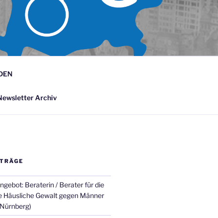
 JUNGEN-
V.
DEN
ewsletter Archiv
ITRÄGE
gebot: Beraterin / Berater für die
e Häusliche Gewalt gegen Männer
 Nürnberg)