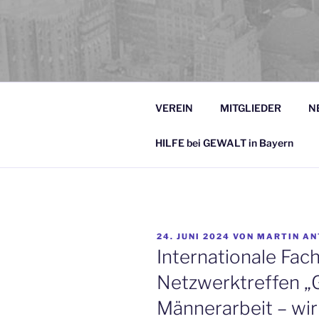
LANDESAR
LAG Jungen- und Männerarbeit 
UND MÄNNE
VEREIN
MITGLIEDER
N
HILFE bei GEWALT in Bayern
VERÖFFENTLICHT
24. JUNI 2024
VON
MARTIN A
AM
Internationale Fac
Netzwerktreffen „G
Männerarbeit – wirkt