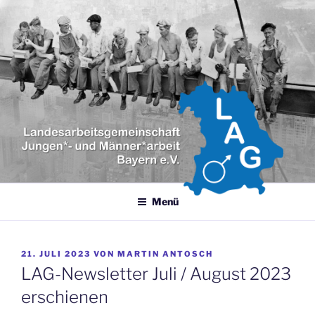
Zum
Inhalt
springen
LANDESARBEITSGEMEINSCH
LAG Jungen- und Männerarbeit Bayern e.V.
JUNGEN- UND MÄNNERARBEI
BAYERN E.V.
Menü
VERÖFFENTLICHT
21. JULI 2023
VON
MARTIN ANTOSCH
AM
LAG-Newsletter Juli / August 2023
erschienen